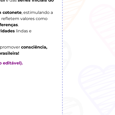
til
e das
séries iniciais do
m cotonete
, estimulando a
 refletem valores como
ferenças
.
vidades
lindas e
e promover
consciência,
rasileira!
 editável).