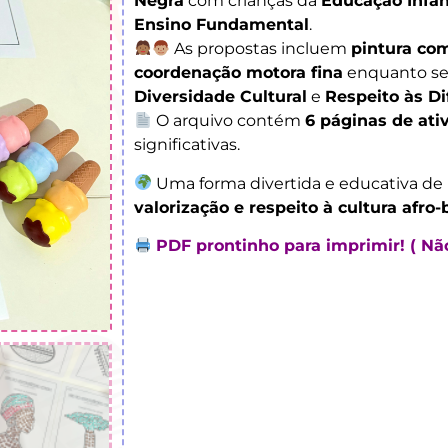
Negra
com crianças da
Educação Infan
Ensino Fundamental
.
As propostas incluem
pintura co
coordenação motora fina
enquanto se
Diversidade Cultural
e
Respeito às Di
O arquivo contém
6 páginas de ati
significativas.
Uma forma divertida e educativa d
valorização e respeito à cultura afro-b
PDF prontinho para imprimir! ( Não