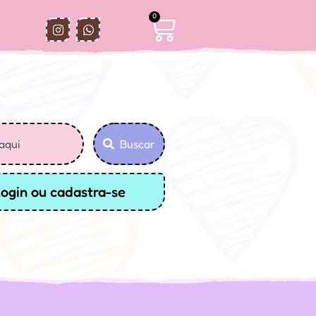
0
Buscar
login ou cadastra-se