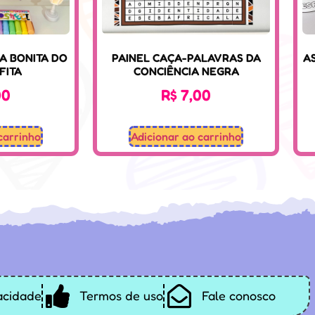
NA BONITA DO
PAINEL CAÇA-PALAVRAS DA
A
FITA
CONCIÊNCIA NEGRA
00
R$
7,00
carrinho
Adicionar ao carrinho
vacidade
Termos de uso
Fale conosco