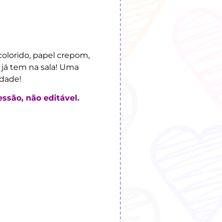
colorido, papel crepom,
 já tem na sala! Uma
idade!
são, não editável.