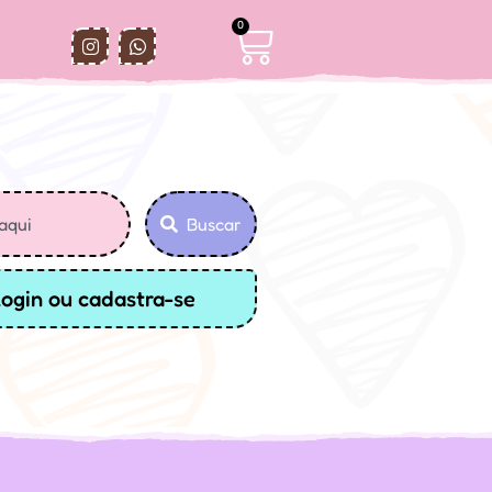
0
Buscar
login ou cadastra-se