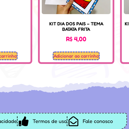
KIT DIA DOS PAIS – TEMA
K
BATATA FRITA
R$
4,00
carrinho
Adicionar ao carrinho
vacidade
Termos de uso
Fale conosco