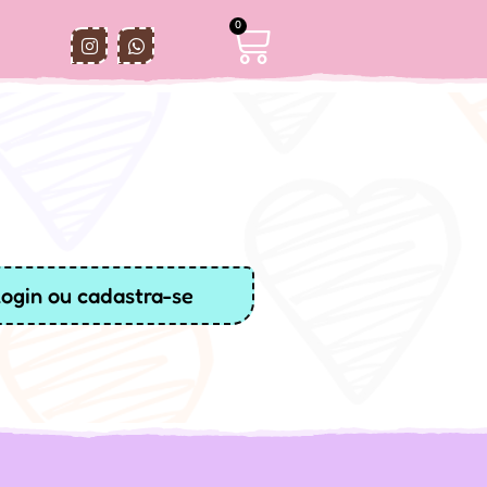
0
login ou cadastra-se