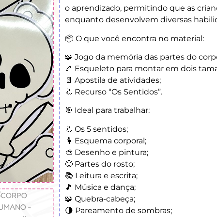
o aprendizado, permitindo que as crian
enquanto desenvolvem diversas habili
📦 O que você encontra no material:
🧩 Jogo da memória das partes do corp
🦴 Esqueleto para montar em dois tam
📄 Apostila de atividades;
👃 Recurso “Os Sentidos”.
🎯 Ideal para trabalhar:
👃 Os 5 sentidos;
🧍 Esquema corporal;
🎨 Desenho e pintura;
🙂 Partes do rosto;
📚 Leitura e escrita;
🎵 Música e dança;
🧩 Quebra-cabeça;
🌗 Pareamento de sombras;