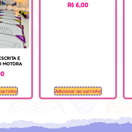
R$
6,00
ESCRITA E
O MOTORA
00
carrinho
Adicionar ao carrinho