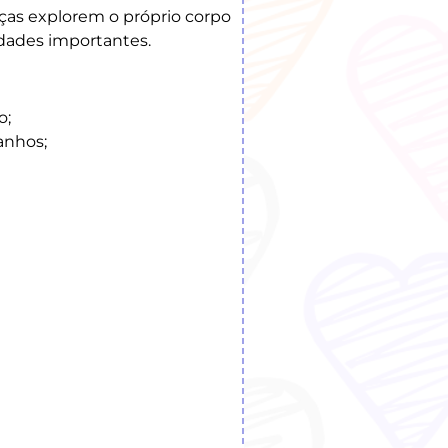
ças explorem o próprio corpo
dades importantes.
o;
anhos;