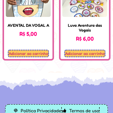
AVENTAL DA VOGAL A
Luva Aventura das
Vogais
R$
5,00
R$
6,00
Adicionar ao carrinho
Adicionar ao carrinho
Desenvolvido: Sospedagogico.com
Política Privacidade
Termos de uso