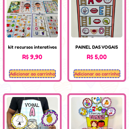
kit recursos interativos
PAINEL DAS VOGAIS
R$
9,90
R$
5,00
Adicionar ao carrinho
Adicionar ao carrinho