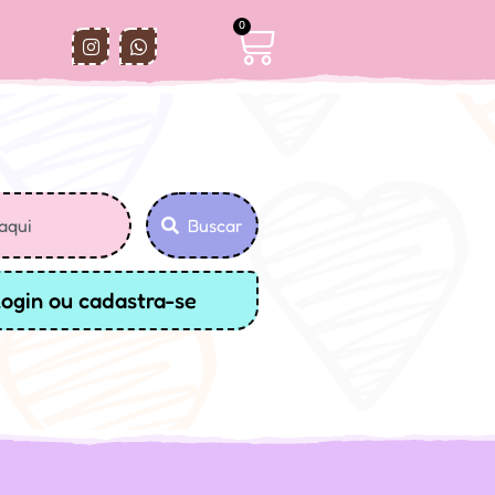
0
Buscar
login ou cadastra-se