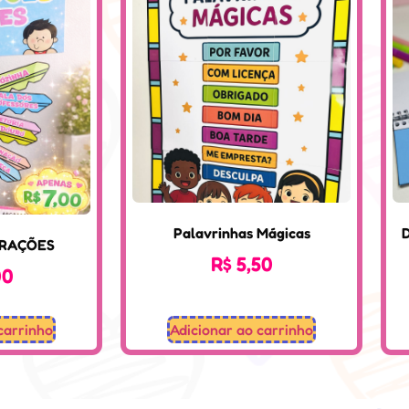
Palavrinhas Mágicas
ERAÇÕES
R$
5,50
00
carrinho
Adicionar ao carrinho