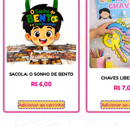
SACOLA: O SONHO DE BENTO
CHAVES LIB
R$
6,00
R$
7,
Adicionar ao carrinho
Adicionar ao 