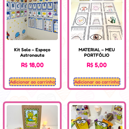
Kit Sala – Espaço
MATERIAL – MEU
Astronauta
PORTFÓLIO
R$
18,00
R$
5,00
Adicionar ao carrinho
Adicionar ao carrinho