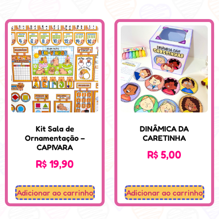
Kit Sala de
DINÂMICA DA
Ornamentação –
CARETINHA
CAPIVARA
R$
5,00
R$
19,90
Adicionar ao carrinho
Adicionar ao carrinho