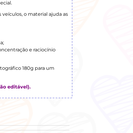
cial.
 veículos, o material ajuda as
a;
ncentração e raciocínio
ográfico 180g para um
o editável).