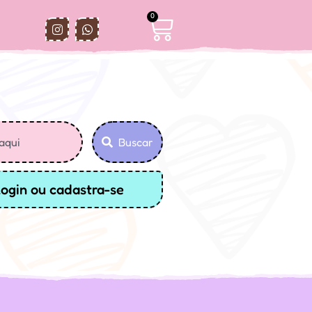
0
Buscar
login ou cadastra-se