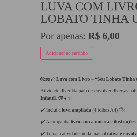
LUVA COM LIVR
LOBATO TINHA U
Por apenas:
R$
6,00
Adicionar ao carrinho
🧤📖🎶
Luva com Livro – “Seu Lobato Tinha 
Atividade divertida para desenvolver diversas ha
Infantil
. 🧒👧✨
✔️ Inclui a
luva ampliada
(4 folhas A4) 🖐️;
✔️ Acompanha
livro com a música e ilustrações
✔️ Torna a atividade ainda mais
atrativa e envol