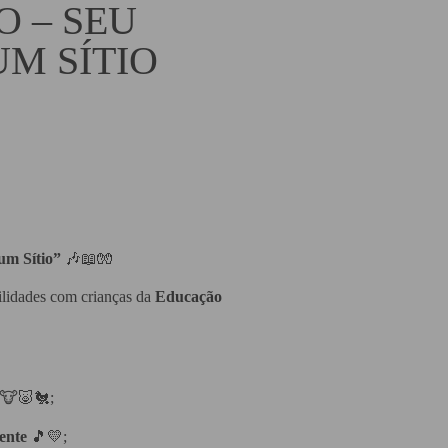
O – SEU
M SÍTIO
um Sítio”
🎶📖🧤
bilidades com crianças da
Educação
🐮🐷🐔;
vente
🎵💛;