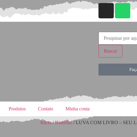
Buscar
Faç
Produtos
Contato
Minha conta
Início
/
Histórias
/ LUVA COM LIVRO – SEU 