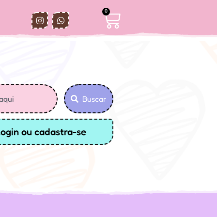
0
Buscar
login ou cadastra-se