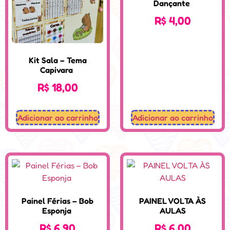
Dançante
R$
4,00
Kit Sala – Tema
Capivara
R$
18,00
Adicionar ao carrinho
Adicionar ao carrinho
Painel Férias – Bob
PAINEL VOLTA ÀS
Esponja
AULAS
R$
6,90
R$
6,00